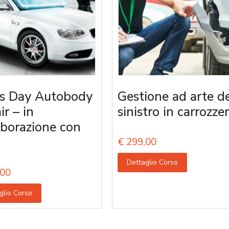
s Day Autobody
Gestione ad arte d
ir – in
sinistro in carrozzer
aborazione con
€
299,00
Dettaglio Corso
00
glio Corso