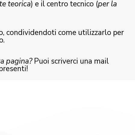
te teorica
) e il centro tecnico (
per la
o, condividendoti come utilizzarlo per
o.
ta pagina?
Puoi scriverci una mail
presenti!