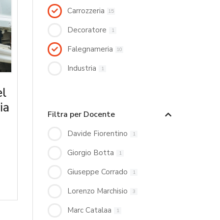
Carrozzeria
15
Decoratore
1
Falegnameria
10
Industria
1
el
ia
Filtra per Docente
Davide Fiorentino
1
Giorgio Botta
1
Giuseppe Corrado
1
Lorenzo Marchisio
3
Marc Catalaa
1