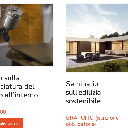
o sulla
Seminario
iciatura del
sull’edilizia
o all’interno
sostenibile
00
GRATUITO (iscrizione
glio Corso
obbligatoria)