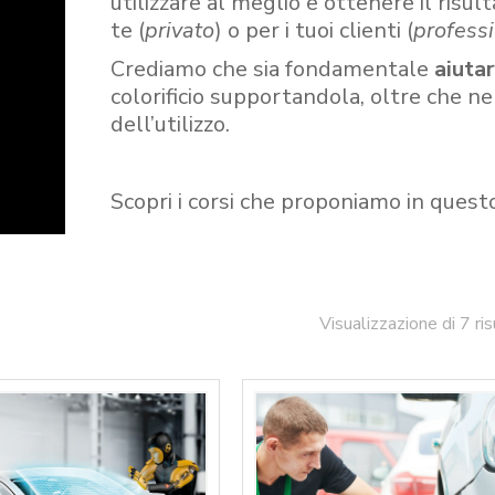
utilizzare al meglio e ottenere il risult
te (
privato
) o per i tuoi clienti (
professi
Crediamo che sia fondamentale
aiuta
colorificio supportandola, oltre che n
dell’utilizzo.
Scopri i corsi che proponiamo in quest
Visualizzazione di 7 ris