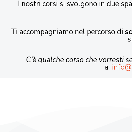
I nostri corsi si svolgono in due spa
Ti accompagniamo nel percorso di
s
s
C’è qualche corso che vorresti 
a
info@