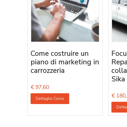
Come costruire un
Focu
piano di marketing in
Repa
carrozzeria
coll
Sika
€
97,60
€
180,
Dettaglio Corso
Detta