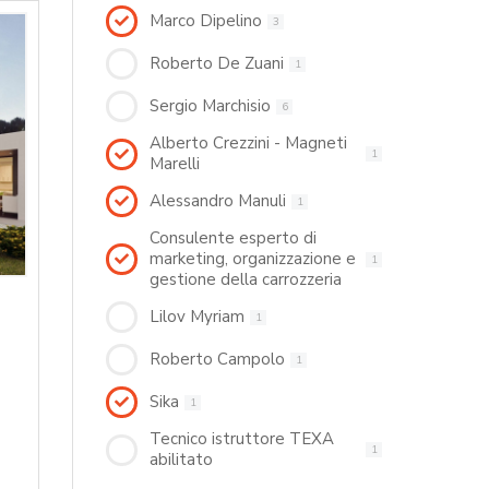
Marco Dipelino
3
Roberto De Zuani
1
Sergio Marchisio
6
Alberto Crezzini - Magneti
1
Marelli
Alessandro Manuli
1
Consulente esperto di
marketing, organizzazione e
1
gestione della carrozzeria
Lilov Myriam
1
Roberto Campolo
1
Sika
1
Tecnico istruttore TEXA
1
abilitato