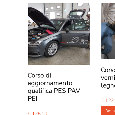
Cors
Corso di
vern
aggiornamento
legn
qualifica PES PAV
PEI
€
122,
Detta
€
128,10