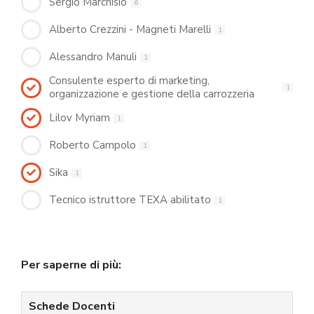
Sergio Marchisio
6
Alberto Crezzini - Magneti Marelli
1
Alessandro Manuli
1
Consulente esperto di marketing,
1
organizzazione e gestione della carrozzeria
Lilov Myriam
1
Roberto Campolo
1
Sika
1
Tecnico istruttore TEXA abilitato
1
Per saperne di più:
Schede Docenti