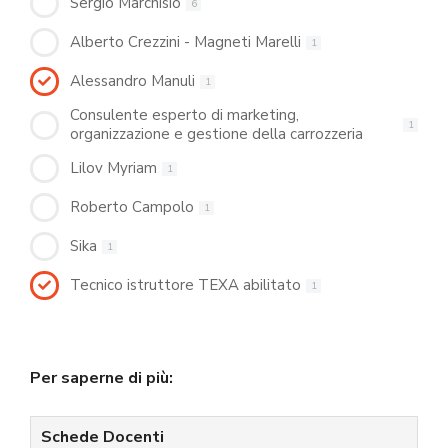
Sergio Marchisio
6
Alberto Crezzini - Magneti Marelli
1
Alessandro Manuli
1
Consulente esperto di marketing,
1
organizzazione e gestione della carrozzeria
Lilov Myriam
1
Roberto Campolo
1
Sika
1
Tecnico istruttore TEXA abilitato
1
Per saperne di più:
Schede Docenti