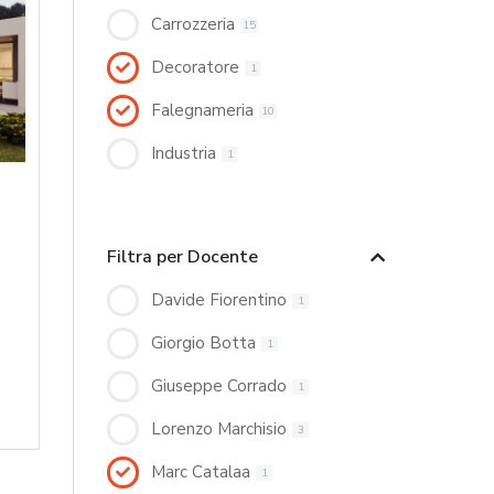
Carrozzeria
15
Decoratore
1
Falegnameria
10
Industria
1
Filtra per Docente
Davide Fiorentino
1
Giorgio Botta
1
Giuseppe Corrado
1
Lorenzo Marchisio
3
Marc Catalaa
1