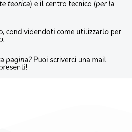
te teorica
) e il centro tecnico (
per la
o, condividendoti come utilizzarlo per
o.
ta pagina?
Puoi scriverci una mail
presenti!