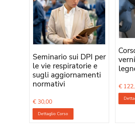
Cors
Seminario sui DPI per
vern
le vie respiratorie e
legn
sugli aggiornamenti
normativi
€
122,
Detta
€
30,00
Dettaglio Corso