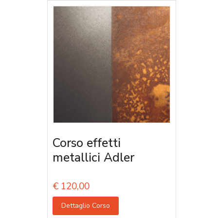
Corso effetti
metallici Adler
€
120,00
Dettaglio Corso