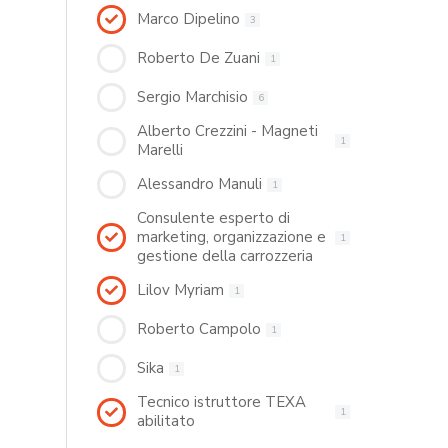
Marco Dipelino
3
Roberto De Zuani
1
Sergio Marchisio
6
Alberto Crezzini - Magneti
1
Marelli
Alessandro Manuli
1
Consulente esperto di
marketing, organizzazione e
1
gestione della carrozzeria
Lilov Myriam
1
Roberto Campolo
1
Sika
1
Tecnico istruttore TEXA
1
abilitato