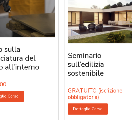
o sulla
Seminario
iciatura del
sull’edilizia
o all’interno
sostenibile
00
GRATUITO (iscrizione
glio Corso
obbligatoria)
Dettaglio Corso