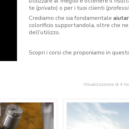
utilizzare al meglio e ottenere il risult
te (
privato
) o per i tuoi clienti (
professi
Crediamo che sia fondamentale
aiuta
colorificio supportandola, oltre che n
dell’utilizzo.
Scopri i corsi che proponiamo in quest
Visualizzazione di 4 ris