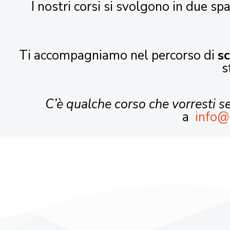
I nostri corsi si svolgono in due spa
Ti accompagniamo nel percorso di
s
s
C’è qualche corso che vorresti 
a
info@