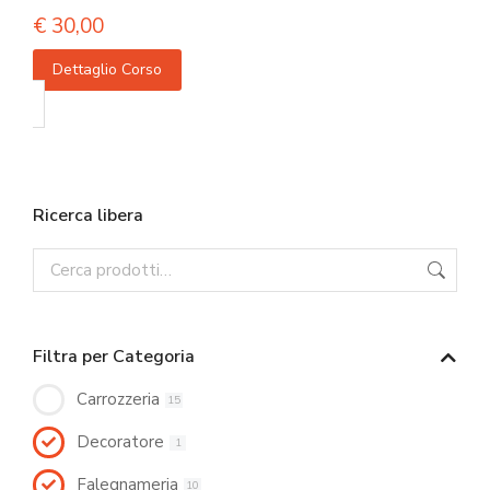
€
30,00
Dettaglio Corso
Ricerca libera
Filtra per Categoria
Carrozzeria
15
Decoratore
1
Falegnameria
10