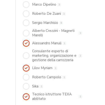
Marco Dipelino
3
Roberto De Zuani
1
Sergio Marchisio
6
Alberto Crezzini - Magneti
1
Marelli
Alessandro Manuli
1
Consulente esperto di
marketing, organizzazione e
1
gestione della carrozzeria
Lilov Myriam
1
Roberto Campolo
1
Sika
1
Tecnico istruttore TEXA
1
abilitato