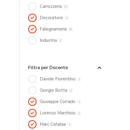
Carrozzeria
15
Decoratore
1
Falegnameria
10
Industria
1
Filtra per Docente
Davide Fiorentino
1
Giorgio Botta
1
Giuseppe Corrado
1
Lorenzo Marchisio
3
Marc Catalaa
1