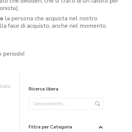
ato che desideri, che si tratti di un lavoro per
onista
).
re
la persona che acquista nel nostro
ella fase di acquisto, anche nel momento
o periodo!
ultato
Ricerca libera
Filtra per Categoria