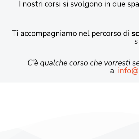
I nostri corsi si svolgono in due spa
Ti accompagniamo nel percorso di
s
s
C’è qualche corso che vorresti 
a
info@