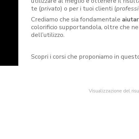
utilizzare al meglio e ottenere il risult
te (
privato
) o per i tuoi clienti (
professi
Crediamo che sia fondamentale
aiuta
colorificio supportandola, oltre che n
dell’utilizzo.
Scopri i corsi che proponiamo in quest
Visualizzazione del ris