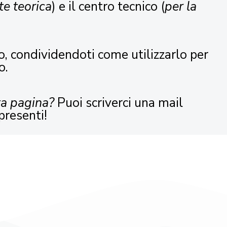
te teorica
) e il centro tecnico (
per la
o, condividendoti come utilizzarlo per
o.
ta pagina?
Puoi scriverci una mail
presenti!