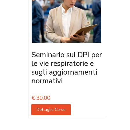
Seminario sui DPI per
le vie respiratorie e
sugli aggiornamenti
normativi
€
30,00
Dettaglio Corso