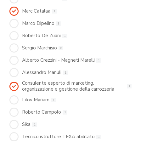
Marc Catalaa
1
Marco Dipelino
3
Roberto De Zuani
1
Sergio Marchisio
6
Alberto Crezzini - Magneti Marelli
1
Alessandro Manuli
1
Consulente esperto di marketing,
1
organizzazione e gestione della carrozzeria
Lilov Myriam
1
Roberto Campolo
1
Sika
1
Tecnico istruttore TEXA abilitato
1