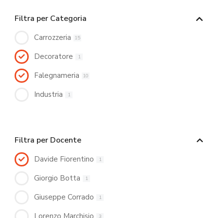
Filtra per Categoria
Carrozzeria
15
Decoratore
1
Falegnameria
10
Industria
1
Filtra per Docente
Davide Fiorentino
1
Giorgio Botta
1
Giuseppe Corrado
1
Lorenzo Marchisio
3