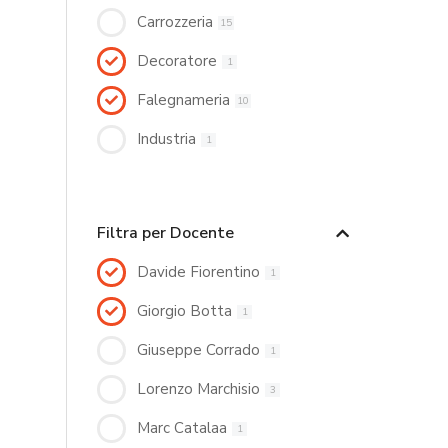
Carrozzeria
15
Decoratore
1
Falegnameria
10
Industria
1
Filtra per Docente
Davide Fiorentino
1
Giorgio Botta
1
Giuseppe Corrado
1
Lorenzo Marchisio
3
Marc Catalaa
1