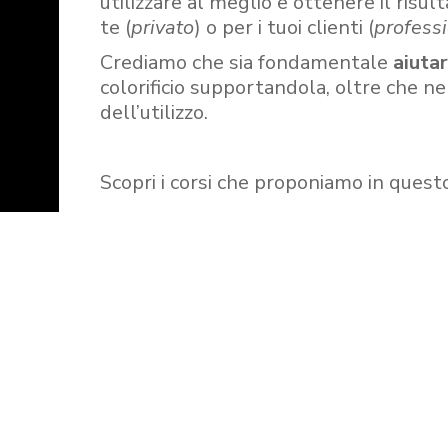
utilizzare al meglio e ottenere il risult
te (
privato
) o per i tuoi clienti (
professi
Crediamo che sia fondamentale
aiuta
colorificio supportandola, oltre che n
dell’utilizzo.
Scopri i corsi che proponiamo in quest