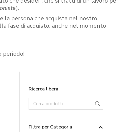
ato che desideri, che si tratti di un lavoro per
onista
).
re
la persona che acquista nel nostro
ella fase di acquisto, anche nel momento
o periodo!
Ricerca libera
Filtra per Categoria