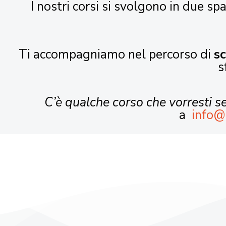
I nostri corsi si svolgono in due spa
Ti accompagniamo nel percorso di
s
s
C’è qualche corso che vorresti 
a
info@