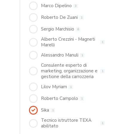
Marco Dipelino
3
Roberto De Zuani
1
Sergio Marchisio
6
Alberto Crezzini - Magneti
1
Marelli
Alessandro Manuli
1
Consulente esperto di
marketing, organizzazione e
1
gestione della carrozzeria
Lilov Myriam
1
Roberto Campolo
1
Sika
1
Tecnico istruttore TEXA
1
abilitato