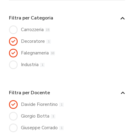
Filtra per Categoria
Carrozzeria
15
Decoratore
1
Falegnameria
10
Industria
1
Filtra per Docente
Davide Fiorentino
1
Giorgio Botta
1
Giuseppe Corrado
1