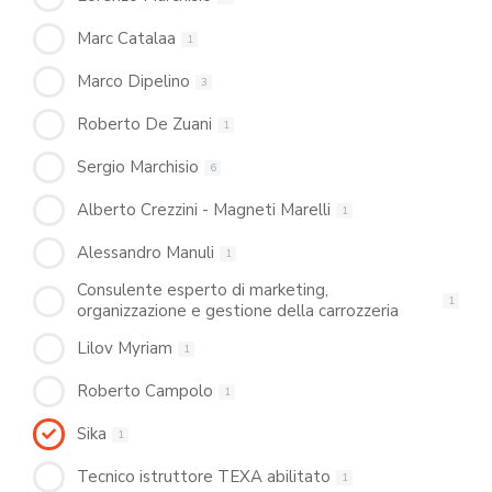
Marc Catalaa
1
Marco Dipelino
3
Roberto De Zuani
1
Sergio Marchisio
6
Alberto Crezzini - Magneti Marelli
1
Alessandro Manuli
1
Consulente esperto di marketing,
1
organizzazione e gestione della carrozzeria
Lilov Myriam
1
Roberto Campolo
1
Sika
1
Tecnico istruttore TEXA abilitato
1