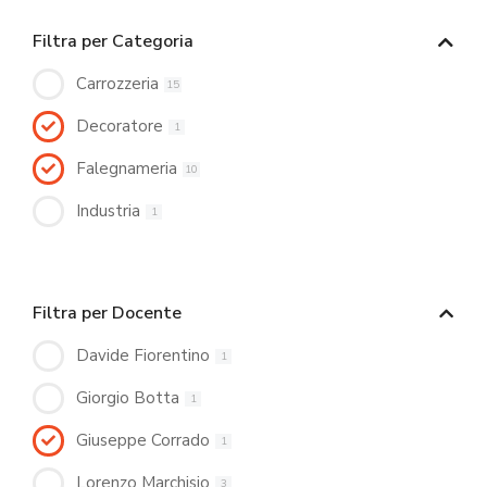
Filtra per Categoria
Carrozzeria
15
Decoratore
1
Falegnameria
10
Industria
1
Filtra per Docente
Davide Fiorentino
1
Giorgio Botta
1
Giuseppe Corrado
1
Lorenzo Marchisio
3