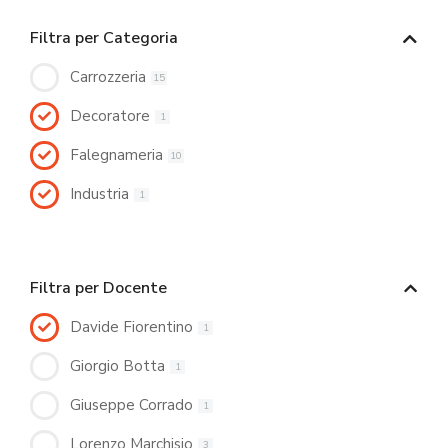
Filtra per Categoria
Carrozzeria
15
Decoratore
1
Falegnameria
10
Industria
1
Filtra per Docente
Davide Fiorentino
1
Giorgio Botta
1
Giuseppe Corrado
1
Lorenzo Marchisio
3