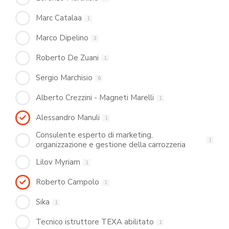
Marc Catalaa
1
Marco Dipelino
3
Roberto De Zuani
1
Sergio Marchisio
6
Alberto Crezzini - Magneti Marelli
1
Alessandro Manuli
1
Consulente esperto di marketing,
1
organizzazione e gestione della carrozzeria
Lilov Myriam
1
Roberto Campolo
1
Sika
1
Tecnico istruttore TEXA abilitato
1