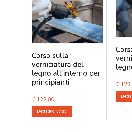
Cors
Corso sulla
vern
verniciatura del
legn
legno all’interno per
principianti
€
122,
Detta
€
122,00
Dettaglio Corso