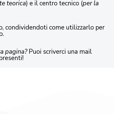
te teorica
) e il centro tecnico (
per la
o, condividendoti come utilizzarlo per
o.
ta pagina?
Puoi scriverci una mail
presenti!