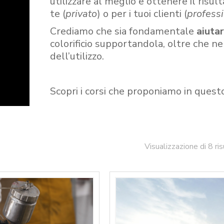
utilizzare al meglio e ottenere il risult
te (
privato
) o per i tuoi clienti (
professi
Crediamo che sia fondamentale
aiuta
colorificio supportandola, oltre che n
dell’utilizzo.
Scopri i corsi che proponiamo in quest
Visualizzazione di 8 ris