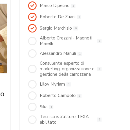
Marco Dipelino
3
Roberto De Zuani
1
Sergio Marchisio
6
Alberto Crezzini - Magneti
1
Marelli
Alessandro Manuli
1
Consulente esperto di
marketing, organizzazione e
1
gestione della carrozzeria
Lilov Myriam
1
no
Roberto Campolo
1
Sika
1
Tecnico istruttore TEXA
1
abilitato