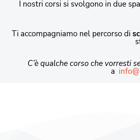
I nostri corsi si svolgono in due spa
Ti accompagniamo nel percorso di
s
s
C’è qualche corso che vorresti 
a
info@