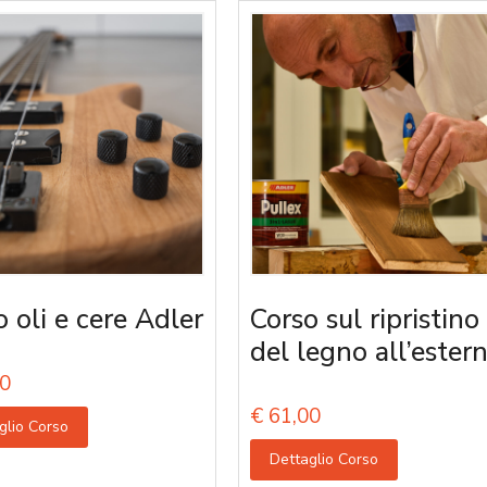
o oli e cere Adler
Corso sul ripristino
del legno all’ester
0
€
61,00
glio Corso
Dettaglio Corso