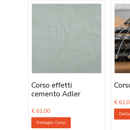
Corso effetti
Cors
cemento Adler
€
61,0
€
61,00
Detta
Dettaglio Corso