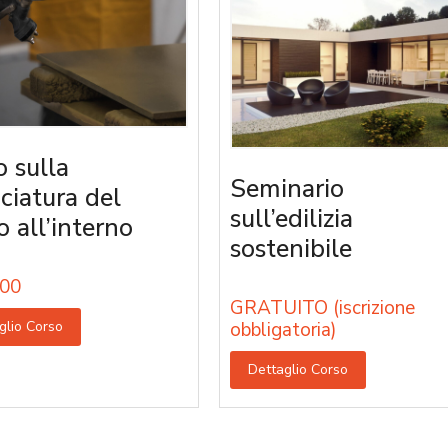
o sulla
Seminario
iciatura del
sull’edilizia
o all’interno
sostenibile
00
GRATUITO (iscrizione
glio Corso
obbligatoria)
Dettaglio Corso