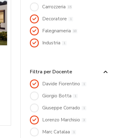
Carrozzeria
15
Decoratore
1
Falegnameria
10
Industria
1
Filtra per Docente
Davide Fiorentino
1
Giorgio Botta
1
Giuseppe Corrado
1
Lorenzo Marchisio
3
Marc Catalaa
1