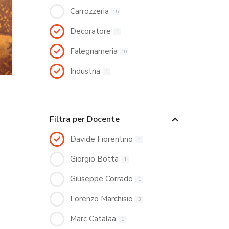
Carrozzeria
15
Decoratore
1
Falegnameria
10
Industria
1
Filtra per Docente
Davide Fiorentino
1
Giorgio Botta
1
Giuseppe Corrado
1
Lorenzo Marchisio
3
Marc Catalaa
1