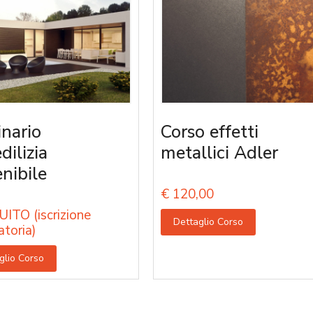
nario
Corso effetti
edilizia
metallici Adler
enibile
€
120,00
ITO (iscrizione
Dettaglio Corso
atoria)
glio Corso