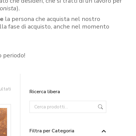
ato che desideri, che si tratti di un lavoro per
onista
).
re
la persona che acquista nel nostro
ella fase di acquisto, anche nel momento
o periodo!
ultati
Ricerca libera
Filtra per Categoria