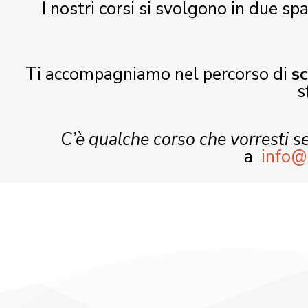
I nostri corsi si svolgono in due spa
Ti accompagniamo nel percorso di
s
s
C’è qualche corso che vorresti 
a
info@