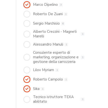
Marco Dipelino
3
Roberto De Zuani
1
Sergio Marchisio
6
Alberto Crezzini - Magneti
1
Marelli
Alessandro Manuli
1
Consulente esperto di
marketing, organizzazione e
1
gestione della carrozzeria
Lilov Myriam
1
Roberto Campolo
1
Sika
1
Tecnico istruttore TEXA
1
abilitato