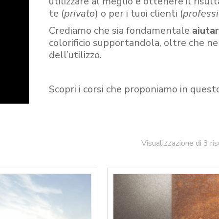
utilizzare al meglio e ottenere il risult
te (
privato
) o per i tuoi clienti (
professi
Crediamo che sia fondamentale
aiuta
colorificio supportandola, oltre che n
dell’utilizzo.
Scopri i corsi che proponiamo in quest
Visualizzazione di 3 ris