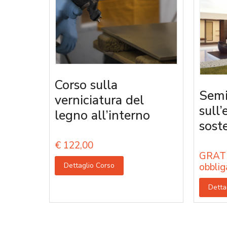
Corso sulla
Semi
verniciatura del
sull’
legno all’interno
sost
€
122,00
GRATU
Dettaglio Corso
obblig
Detta