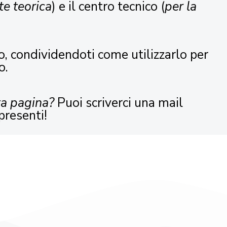
te teorica
) e il centro tecnico (
per la
o, condividendoti come utilizzarlo per
o.
ta pagina?
Puoi scriverci una mail
presenti!