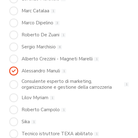
Marc Catalaa
1
Marco Dipelino
3
Roberto De Zuani
1
Sergio Marchisio
6
Alberto Crezzini - Magneti Marelli
1
Alessandro Manuli
1
Consulente esperto di marketing,
1
organizzazione e gestione della carrozzeria
Lilov Myriam
1
Roberto Campolo
1
Sika
1
Tecnico istruttore TEXA abilitato
1