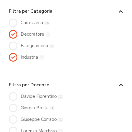
Filtra per Categoria
Carrozzeria
15
Decoratore
1
Falegnameria
10
Industria
1
Filtra per Docente
Davide Fiorentino
1
Giorgio Botta
1
Giuseppe Corrado
1
Lorenzo Marchisio
3