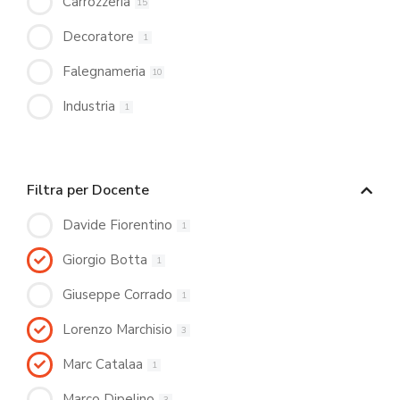
Carrozzeria
15
Decoratore
1
Falegnameria
10
Industria
1
Filtra per Docente
Davide Fiorentino
1
Giorgio Botta
1
Giuseppe Corrado
1
Lorenzo Marchisio
3
Marc Catalaa
1
Marco Dipelino
3