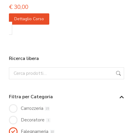
€
30,00
Dettaglio Corso
Ricerca libera
Filtra per Categoria
Carrozzeria
15
Decoratore
1
Falegnameria
10