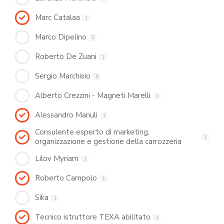
Marc Catalaa
1
Marco Dipelino
3
Roberto De Zuani
1
Sergio Marchisio
6
Alberto Crezzini - Magneti Marelli
1
Alessandro Manuli
1
Consulente esperto di marketing,
1
organizzazione e gestione della carrozzeria
Lilov Myriam
1
Roberto Campolo
1
Sika
1
Tecnico istruttore TEXA abilitato
1