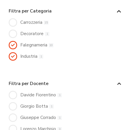
Filtra per Categoria
Carrozzeria
15
Decoratore
1
Falegnameria
10
Industria
1
Filtra per Docente
Davide Fiorentino
1
Giorgio Botta
1
Giuseppe Corrado
1
Lorenzo Marchisio
3