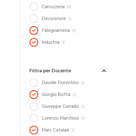
Carrozzeria
15
Decoratore
1
Falegnameria
10
Industria
1
Filtra per Docente
Davide Fiorentino
1
Giorgio Botta
1
Giuseppe Corrado
1
Lorenzo Marchisio
3
Marc Catalaa
1