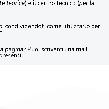
te teorica
) e il centro tecnico (
per la
o, condividendoti come utilizzarlo per
o.
ta pagina?
Puoi scriverci una mail
presenti!