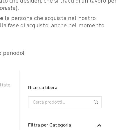
ato che desideri, che si tratti di un lavoro per
onista
).
re
la persona che acquista nel nostro
ella fase di acquisto, anche nel momento
o periodo!
ultato
Ricerca libera
Filtra per Categoria