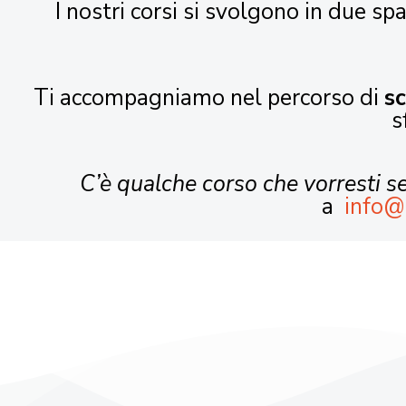
I nostri corsi si svolgono in due spa
Ti accompagniamo nel percorso di
s
s
C’è qualche corso che vorresti 
a
info@