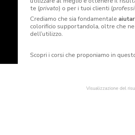
utilizzare al meglio e ottenere il risult
te (
privato
) o per i tuoi clienti (
professi
Crediamo che sia fondamentale
aiuta
colorificio supportandola, oltre che n
dell’utilizzo.
Scopri i corsi che proponiamo in quest
Visualizzazione del ris