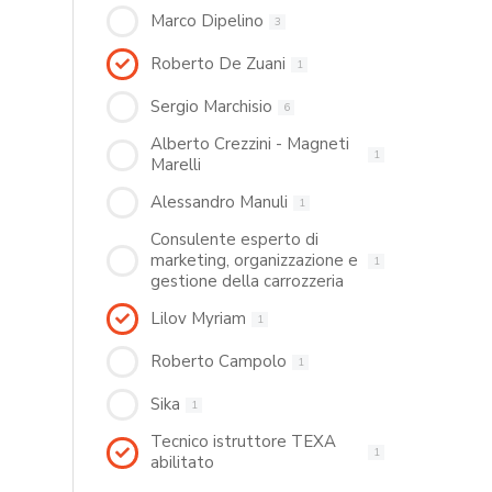
Marco Dipelino
3
Roberto De Zuani
1
Sergio Marchisio
6
Alberto Crezzini - Magneti
1
Marelli
Alessandro Manuli
1
Consulente esperto di
marketing, organizzazione e
1
gestione della carrozzeria
Lilov Myriam
1
Roberto Campolo
1
Sika
1
Tecnico istruttore TEXA
1
abilitato