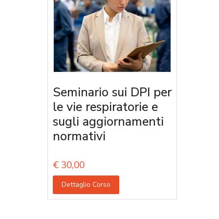
Seminario sui DPI per
le vie respiratorie e
sugli aggiornamenti
normativi
€
30,00
Dettaglio Corso