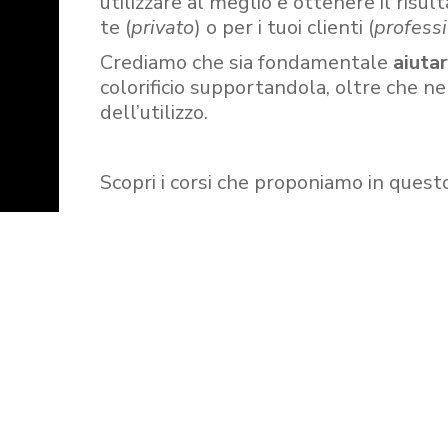
utilizzare al meglio e ottenere il risult
te (
privato
) o per i tuoi clienti (
professi
Crediamo che sia fondamentale
aiuta
colorificio supportandola, oltre che n
dell’utilizzo.
Scopri i corsi che proponiamo in quest