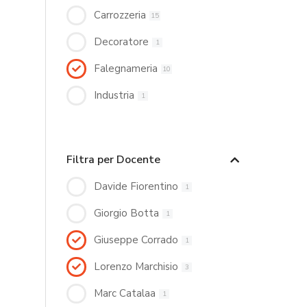
Carrozzeria
15
Decoratore
1
Falegnameria
10
Industria
1
Filtra per Docente
Davide Fiorentino
1
Giorgio Botta
1
Giuseppe Corrado
1
Lorenzo Marchisio
3
Marc Catalaa
1