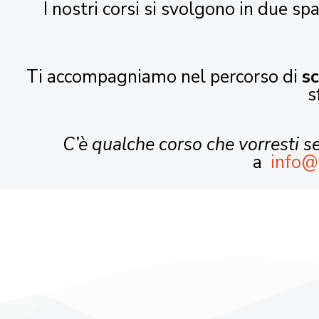
I nostri corsi si svolgono in due spa
Ti accompagniamo nel percorso di
s
s
C’è qualche corso che vorresti 
a
info@