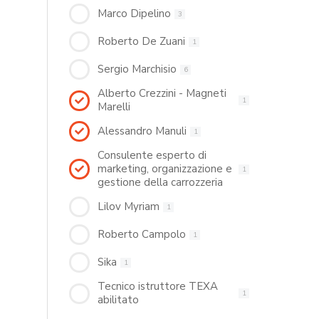
Marco Dipelino
3
Roberto De Zuani
1
Sergio Marchisio
6
Alberto Crezzini - Magneti
1
Marelli
Alessandro Manuli
1
Consulente esperto di
marketing, organizzazione e
1
gestione della carrozzeria
Lilov Myriam
1
Roberto Campolo
1
Sika
1
Tecnico istruttore TEXA
1
abilitato