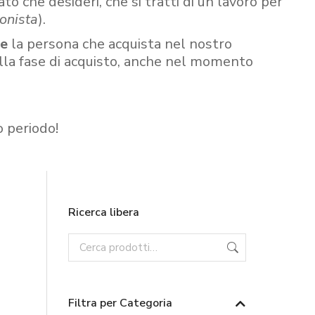
ato che desideri, che si tratti di un lavoro per
onista
).
re
la persona che acquista nel nostro
ella fase di acquisto, anche nel momento
o periodo!
Ricerca libera
Filtra per Categoria