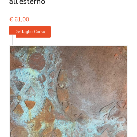
all’esterno
€
61,00
Dettaglio Corso