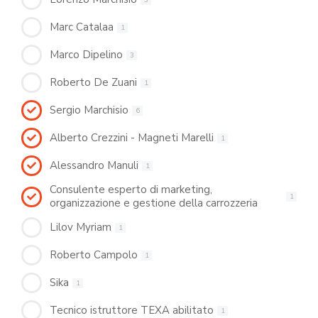
Marc Catalaa
1
Marco Dipelino
3
Roberto De Zuani
1
Sergio Marchisio
6
Alberto Crezzini - Magneti Marelli
1
Alessandro Manuli
1
Consulente esperto di marketing,
1
organizzazione e gestione della carrozzeria
Lilov Myriam
1
Roberto Campolo
1
Sika
1
Tecnico istruttore TEXA abilitato
1