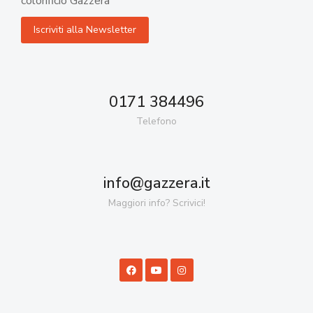
colorificio Gazzera
0171 384496
Telefono
info@gazzera.it
Maggiori info? Scrivici!