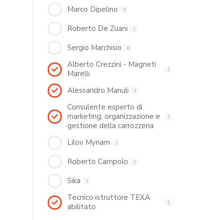
Marco Dipelino
3
Roberto De Zuani
1
Sergio Marchisio
6
Alberto Crezzini - Magneti
1
Marelli
Alessandro Manuli
1
Consulente esperto di
marketing, organizzazione e
1
gestione della carrozzeria
Lilov Myriam
1
Roberto Campolo
1
Sika
1
Tecnico istruttore TEXA
1
abilitato