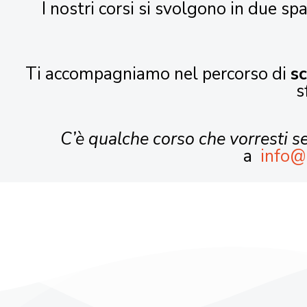
I nostri corsi si svolgono in due spa
Ti accompagniamo nel percorso di
s
s
C’è qualche corso che vorresti 
a
info@