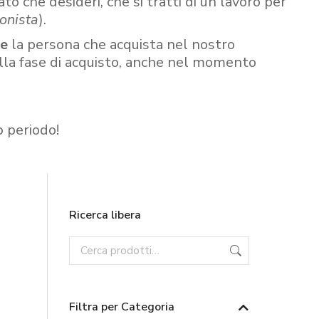
ato che desideri, che si tratti di un lavoro per
onista
).
re
la persona che acquista nel nostro
ella fase di acquisto, anche nel momento
o periodo!
Ricerca libera
Filtra per Categoria