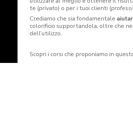
utilizzare al meglio e ottenere il risult
te (
privato
) o per i tuoi clienti (
professi
Crediamo che sia fondamentale
aiuta
colorificio supportandola, oltre che n
dell’utilizzo.
Scopri i corsi che proponiamo in quest