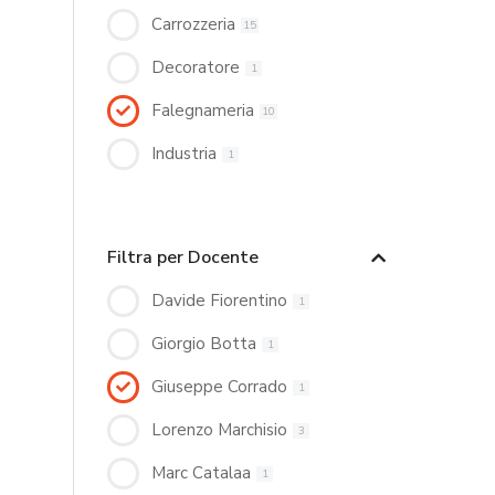
Carrozzeria
15
Decoratore
1
Falegnameria
10
Industria
1
Filtra per Docente
Davide Fiorentino
1
Giorgio Botta
1
Giuseppe Corrado
1
Lorenzo Marchisio
3
Marc Catalaa
1