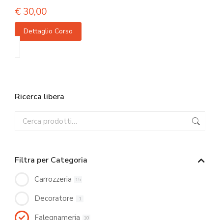
€
30,00
Dettaglio Corso
Ricerca libera
Filtra per Categoria
Carrozzeria
15
Decoratore
1
Falegnameria
10