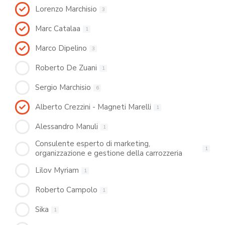
Lorenzo Marchisio
3
Marc Catalaa
1
Marco Dipelino
3
Roberto De Zuani
1
Sergio Marchisio
6
Alberto Crezzini - Magneti Marelli
1
Alessandro Manuli
1
Consulente esperto di marketing,
1
organizzazione e gestione della carrozzeria
Lilov Myriam
1
Roberto Campolo
1
Sika
1