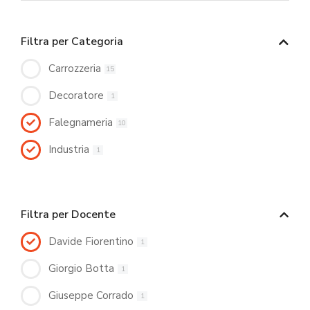
Filtra per Categoria
Carrozzeria
15
Decoratore
1
Falegnameria
10
Industria
1
Filtra per Docente
Davide Fiorentino
1
Giorgio Botta
1
Giuseppe Corrado
1