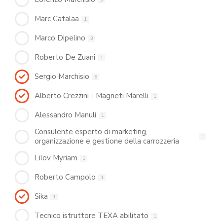
Marc Catalaa
1
Marco Dipelino
3
Roberto De Zuani
1
Sergio Marchisio
6
Alberto Crezzini - Magneti Marelli
1
Alessandro Manuli
1
Consulente esperto di marketing,
1
organizzazione e gestione della carrozzeria
Lilov Myriam
1
Roberto Campolo
1
Sika
1
Tecnico istruttore TEXA abilitato
1