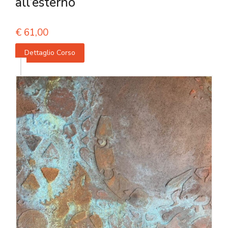
all’esterno
€
61,00
Dettaglio Corso