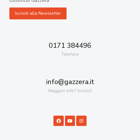
colorificio Gazzera
0171 384496
Telefono
info@gazzera.it
Maggiori info? Scrivici!