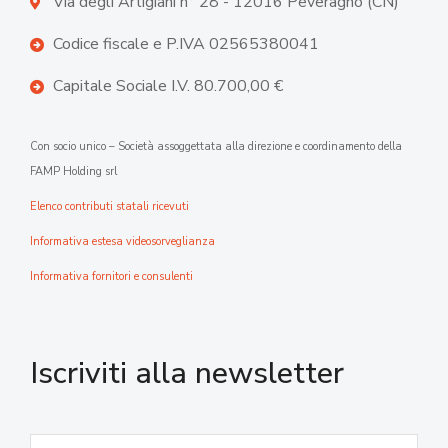
Via degli Artigiani n° 28 - 12016 Peveragno (CN)
Codice fiscale e P.IVA 02565380041
Capitale Sociale I.V. 80.700,00 €
Con socio unico – Società assoggettata alla direzione e coordinamento della
FAMP Holding srl
Elenco contributi statali ricevuti
Informativa estesa videosorveglianza
Informativa fornitori e consulenti
Iscriviti alla newsletter