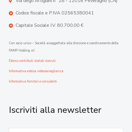
Via degli Artigiani n° 28 - 12016 Peveragno (CN)
Codice fiscale e P.IVA 02565380041
Capitale Sociale I.V. 80.700,00 €
Con socio unico – Società assoggettata alla direzione e coordinamento della
FAMP Holding srl
Elenco contributi statali ricevuti
Informativa estesa videosorveglianza
Informativa fornitori e consulenti
Iscriviti alla newsletter