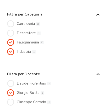
Filtra per Categoria
Carrozzeria
15
Decoratore
1
Falegnameria
10
Industria
1
Filtra per Docente
Davide Fiorentino
1
Giorgio Botta
1
Giuseppe Corrado
1