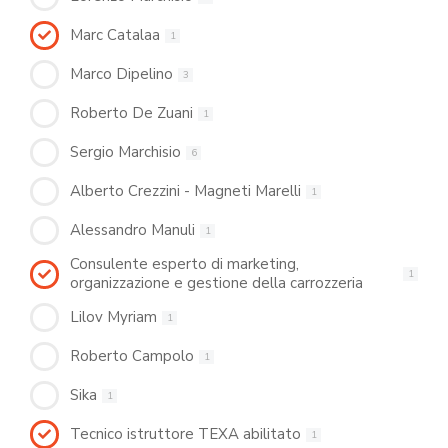
Marc Catalaa
1
Marco Dipelino
3
Roberto De Zuani
1
Sergio Marchisio
6
Alberto Crezzini - Magneti Marelli
1
Alessandro Manuli
1
Consulente esperto di marketing,
1
organizzazione e gestione della carrozzeria
Lilov Myriam
1
Roberto Campolo
1
Sika
1
Tecnico istruttore TEXA abilitato
1