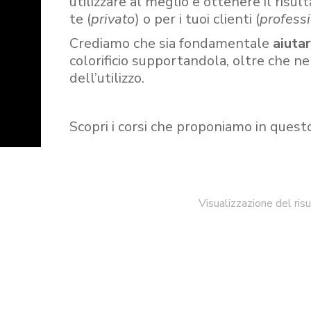
utilizzare al meglio e ottenere il risult
te (
privato
) o per i tuoi clienti (
professi
Crediamo che sia fondamentale
aiuta
colorificio supportandola, oltre che n
dell’utilizzo.
Scopri i corsi che proponiamo in quest
Visualizzazione del ris