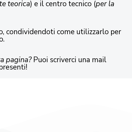
te teorica
) e il centro tecnico (
per la
o, condividendoti come utilizzarlo per
o.
ta pagina?
Puoi scriverci una mail
presenti!