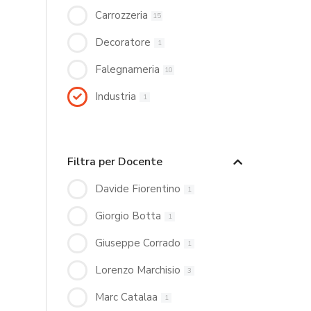
Carrozzeria
15
Decoratore
1
Falegnameria
10
Industria
1
Filtra per Docente
Davide Fiorentino
1
Giorgio Botta
1
Giuseppe Corrado
1
Lorenzo Marchisio
3
Marc Catalaa
1