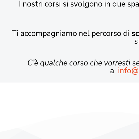
I nostri corsi si svolgono in due spa
Ti accompagniamo nel percorso di
s
s
C’è qualche corso che vorresti 
a
info@