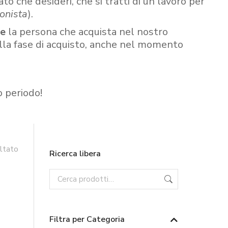
ato che desideri, che si tratti di un lavoro per
onista
).
re
la persona che acquista nel nostro
ella fase di acquisto, anche nel momento
o periodo!
ultato
Ricerca libera
Filtra per Categoria