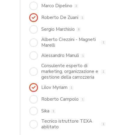
Marco Dipelino
3
Roberto De Zuani
1
Sergio Marchisio
6
Alberto Crezzini - Magneti
1
Marelli
Alessandro Manuli
1
Consulente esperto di
marketing, organizzazione e
1
gestione della carrozzeria
Lilov Myriam
1
Roberto Campolo
1
Sika
1
Tecnico istruttore TEXA
1
abilitato