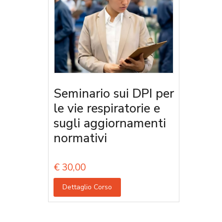
Seminario sui DPI per
le vie respiratorie e
sugli aggiornamenti
normativi
€
30,00
Dettaglio Corso