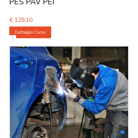
PES PAV PEI
€
128,10
Dettaglio Corso