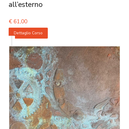
all’esterno
€
61,00
Dettaglio Corso