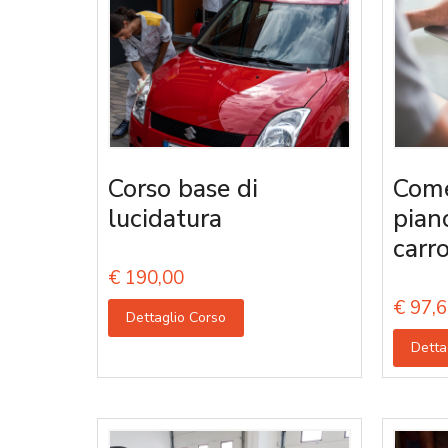
Corso base di
Come
lucidatura
pian
carro
€
190,00
€
97,6
Dettaglio Corso
Detta