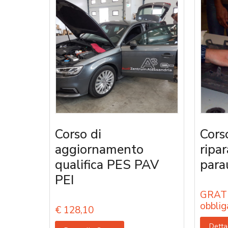
Corso di
Cors
aggiornamento
ripa
qualifica PES PAV
parau
PEI
GRATU
obblig
€
128,10
Detta