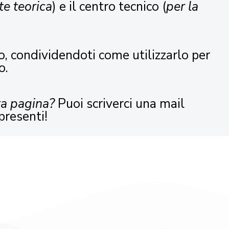
te teorica
) e il centro tecnico (
per la
o, condividendoti come utilizzarlo per
o.
ta pagina?
Puoi scriverci una mail
presenti!