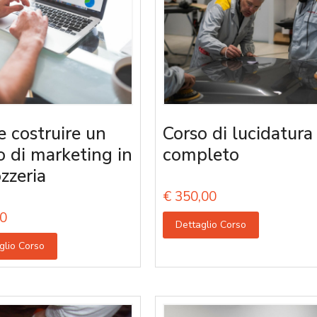
 costruire un
Corso di lucidatura
o di marketing in
completo
zzeria
€
350,00
0
Dettaglio Corso
glio Corso