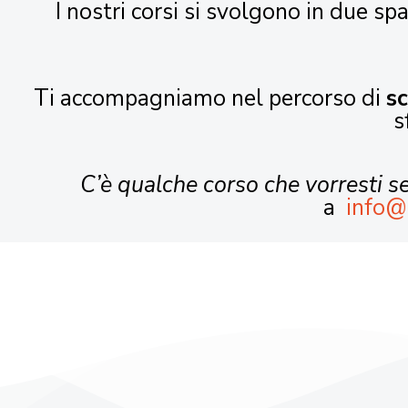
I nostri corsi si svolgono in due spa
Ti accompagniamo nel percorso di
s
s
C’è qualche corso che vorresti 
a
info@