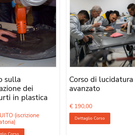
o sulla
Corso di lucidatura
razione dei
avanzato
rti in plastica
€
190,00
ITO (iscrizione
Dettaglio Corso
atoria)
glio Corso