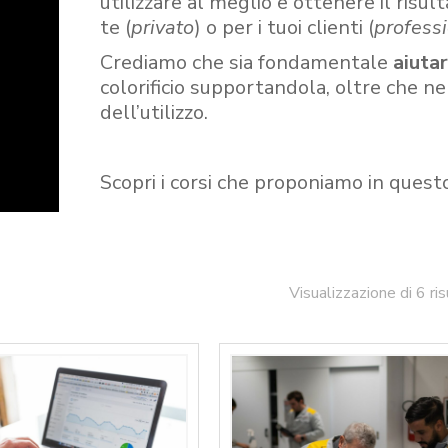
utilizzare al meglio e ottenere il risult
te (
privato
) o per i tuoi clienti (
professi
Crediamo che sia fondamentale
aiuta
colorificio supportandola, oltre che n
dell’utilizzo.
Scopri i corsi che proponiamo in quest
Visualizzazione di 6 ris