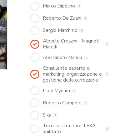
Marco Dipelino
3
Roberto De Zuani
1
Sergio Marchisio
6
Alberto Crezzini - Magneti
1
Marelli
Alessandro Manuli
1
Consulente esperto di
marketing, organizzazione e
1
gestione della carrozzeria
Lilov Myriam
1
Roberto Campolo
1
Sika
1
Tecnico istruttore TEXA
1
abilitato