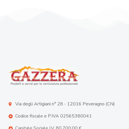
Via degli Artigiani n° 28 - 12016 Peveragno (CN)
Codice fiscale e P.IVA 02565380041
Capitale Sociale I.V. 80.700,00 €