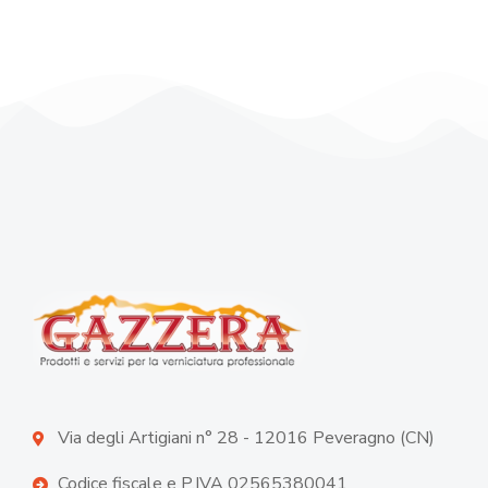
Via degli Artigiani n° 28 - 12016 Peveragno (CN)
Codice fiscale e P.IVA 02565380041