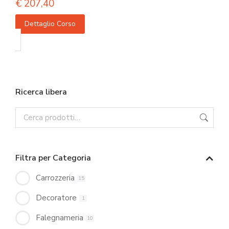
€
207,40
Dettaglio Corso
Ricerca libera
Filtra per Categoria
Carrozzeria
15
Decoratore
1
Falegnameria
10