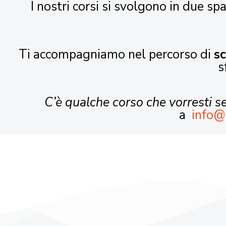
I nostri corsi si svolgono in due spa
Ti accompagniamo nel percorso di
s
s
C’è qualche corso che vorresti 
a
info@