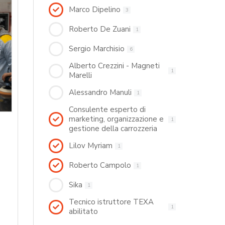
Marco Dipelino
3
Roberto De Zuani
1
Sergio Marchisio
6
Alberto Crezzini - Magneti
1
Marelli
Alessandro Manuli
1
Consulente esperto di
marketing, organizzazione e
1
gestione della carrozzeria
Lilov Myriam
1
Roberto Campolo
1
Sika
1
Tecnico istruttore TEXA
1
abilitato