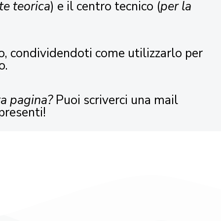
te teorica
) e il centro tecnico (
per la
o, condividendoti come utilizzarlo per
o.
ta pagina?
Puoi scriverci una mail
presenti!