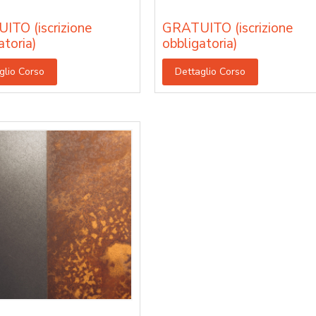
ITO (iscrizione
GRATUITO (iscrizione
atoria)
obbligatoria)
glio Corso
Dettaglio Corso