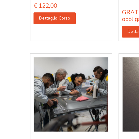
€
122,00
GRATU
Dettaglio Corso
obblig
Detta