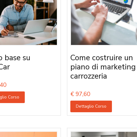
o base su
Come costruire un
Car
piano di marketing
carrozzeria
40
€
97,60
glio Corso
Dettaglio Corso