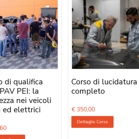
 di qualifica
Corso di lucidatura
PAV PEI: la
completo
ezza nei veicoli
i ed elettrici
€
350,00
Dettaglio Corso
60