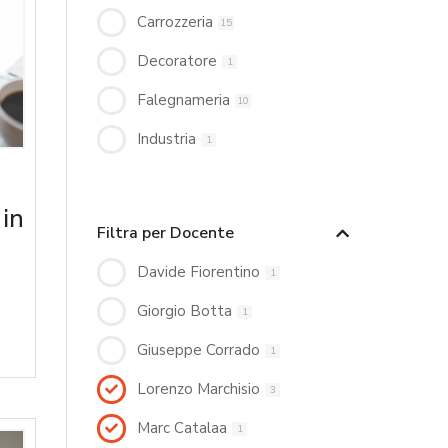
Carrozzeria
15
Decoratore
1
Falegnameria
10
Industria
1
 in
Filtra per Docente
Davide Fiorentino
1
Giorgio Botta
1
Giuseppe Corrado
1
Lorenzo Marchisio
3
Marc Catalaa
1