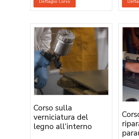
Dettaglio Corso
Detta
Corso sulla
Cors
verniciatura del
ripa
legno all’interno
parau