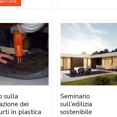
glio Corso
o sulla
Seminario
razione dei
sull’edilizia
rti in plastica
sostenibile