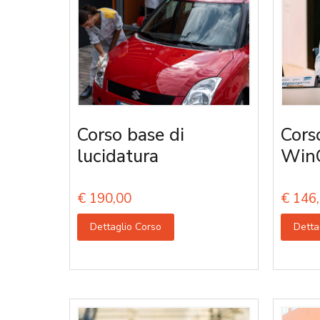
Corso base di
Cors
lucidatura
Win
€
190,00
€
146,
Dettaglio Corso
Detta