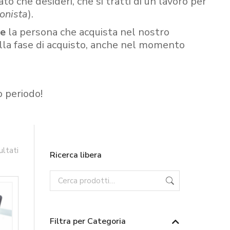
ato che desideri, che si tratti di un lavoro per
onista
).
re
la persona che acquista nel nostro
ella fase di acquisto, anche nel momento
o periodo!
ultati
Ricerca libera
Filtra per Categoria