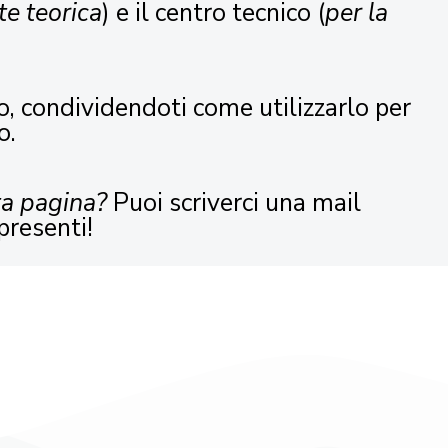
te teorica
) e il centro tecnico (
per la
o, condividendoti come utilizzarlo per
o.
ta pagina?
Puoi scriverci una mail
presenti!