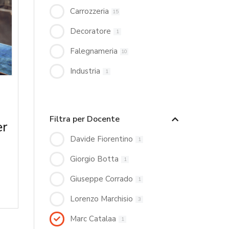
Carrozzeria
15
Decoratore
1
Falegnameria
10
Industria
1
Filtra per Docente
er
Davide Fiorentino
1
Giorgio Botta
1
Giuseppe Corrado
1
Lorenzo Marchisio
3
Marc Catalaa
1