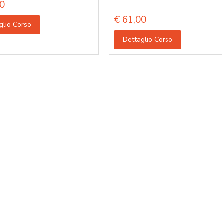
0
€
61,00
glio Corso
Dettaglio Corso