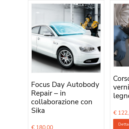
Cors
Focus Day Autobody
vern
Repair – in
legn
collaborazione con
Sika
€
122,
Detta
€
180,00