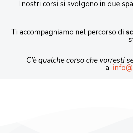
I nostri corsi si svolgono in due spa
Ti accompagniamo nel percorso di
s
s
C’è qualche corso che vorresti 
a
info@