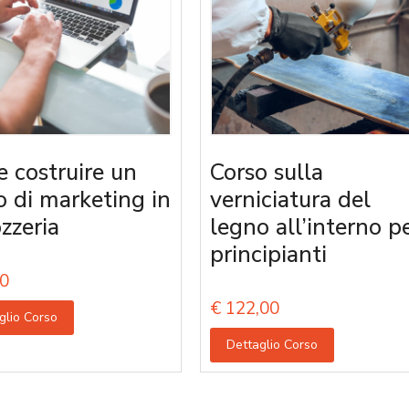
 costruire un
Corso sulla
o di marketing in
verniciatura del
zzeria
legno all’interno p
principianti
0
€
122,00
glio Corso
Dettaglio Corso