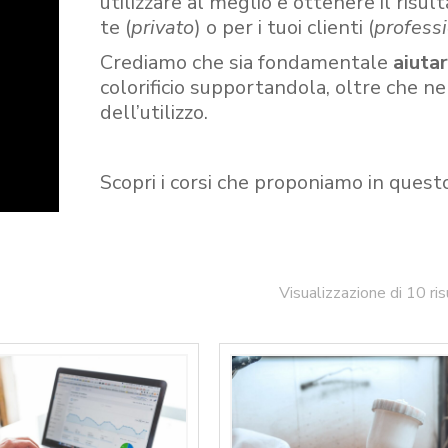
utilizzare al meglio e ottenere il risult
te (
privato
) o per i tuoi clienti (
professi
Crediamo che sia fondamentale
aiuta
colorificio supportandola, oltre che n
dell’utilizzo.
Scopri i corsi che proponiamo in quest
Visualizzazione di 10 ris