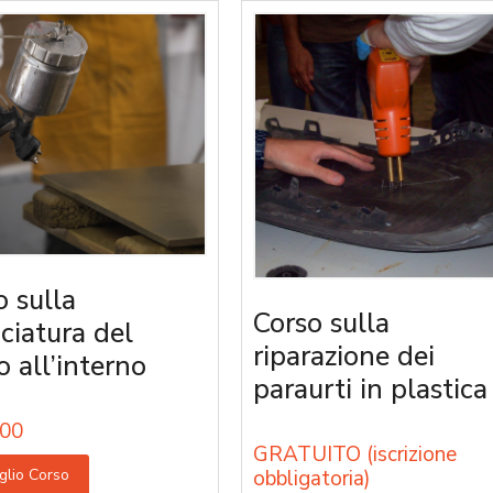
o sulla
Corso sulla
iciatura del
riparazione dei
o all’interno
paraurti in plastica
00
GRATUITO (iscrizione
glio Corso
obbligatoria)