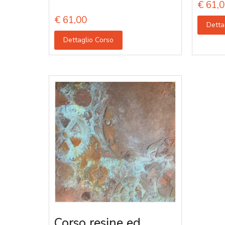
€
61,0
€
61,00
Detta
Dettaglio Corso
Corso resine ed