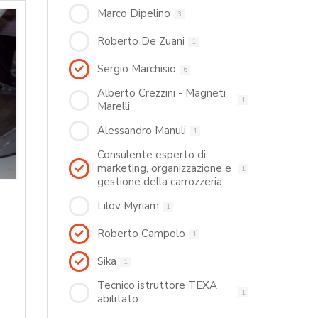
Marco Dipelino
3
Roberto De Zuani
1
Sergio Marchisio
6
Alberto Crezzini - Magneti
1
Marelli
Alessandro Manuli
1
Consulente esperto di
marketing, organizzazione e
1
gestione della carrozzeria
Lilov Myriam
1
Roberto Campolo
1
Sika
1
Tecnico istruttore TEXA
1
abilitato