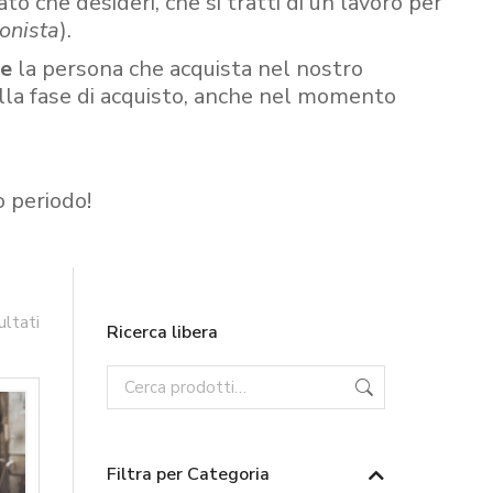
ato che desideri, che si tratti di un lavoro per
onista
).
re
la persona che acquista nel nostro
ella fase di acquisto, anche nel momento
o periodo!
ultati
Ricerca libera
Filtra per Categoria