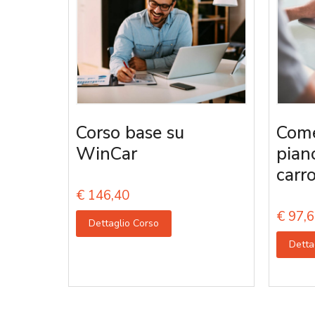
Corso base su
Come
WinCar
pian
carro
€
146,40
€
97,6
Dettaglio Corso
Detta