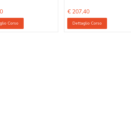
0
€
207,40
glio Corso
Dettaglio Corso