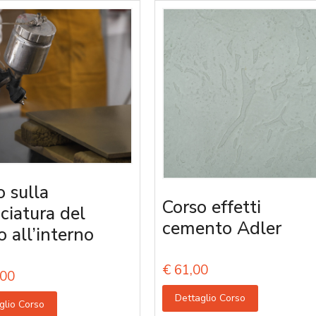
o sulla
Corso effetti
iciatura del
cemento Adler
o all’interno
€
61,00
00
Dettaglio Corso
glio Corso