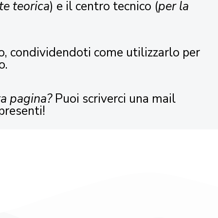
te teorica
) e il centro tecnico (
per la
o, condividendoti come utilizzarlo per
o.
ta pagina?
Puoi scriverci una mail
presenti!