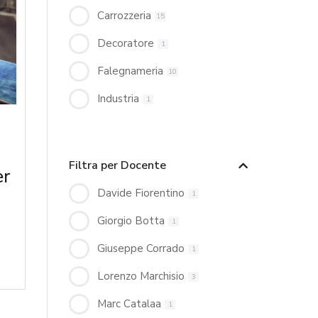
Carrozzeria
15
Decoratore
1
Falegnameria
10
Industria
1
Filtra per Docente
er
Davide Fiorentino
1
Giorgio Botta
1
Giuseppe Corrado
1
Lorenzo Marchisio
3
Marc Catalaa
1