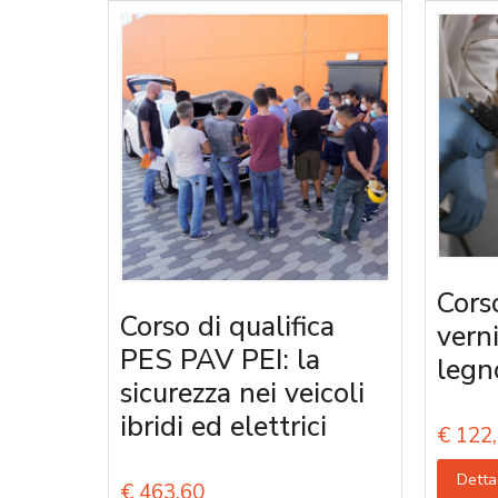
Cors
Corso di qualifica
vern
PES PAV PEI: la
legn
sicurezza nei veicoli
ibridi ed elettrici
€
122,
Detta
€
463,60