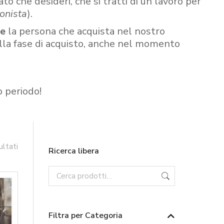
ato che desideri, che si tratti di un lavoro per
onista
).
re
la persona che acquista nel nostro
ella fase di acquisto, anche nel momento
o periodo!
ultati
Ricerca libera
Filtra per Categoria