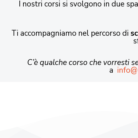
I nostri corsi si svolgono in due spa
Ti accompagniamo nel percorso di
s
s
C’è qualche corso che vorresti 
a
info@