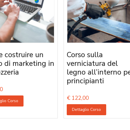
 costruire un
Corso sulla
o di marketing in
verniciatura del
zzeria
legno all’interno p
principianti
0
€
122,00
glio Corso
Dettaglio Corso