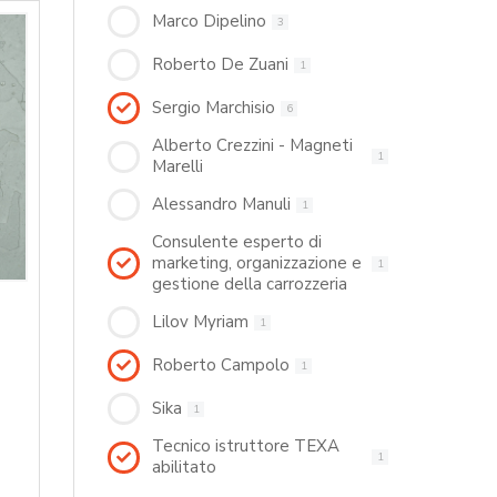
Marco Dipelino
3
Roberto De Zuani
1
Sergio Marchisio
6
Alberto Crezzini - Magneti
1
Marelli
Alessandro Manuli
1
Consulente esperto di
marketing, organizzazione e
1
gestione della carrozzeria
Lilov Myriam
1
Roberto Campolo
1
Sika
1
Tecnico istruttore TEXA
1
abilitato