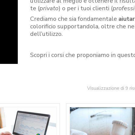
utilizzare al meglio e ottenere il risult
te (
privato
) o per i tuoi clienti (
professi
Crediamo che sia fondamentale
aiuta
colorificio supportandola, oltre che n
dell’utilizzo.
Scopri i corsi che proponiamo in quest
Visualizzazione di 9 ris