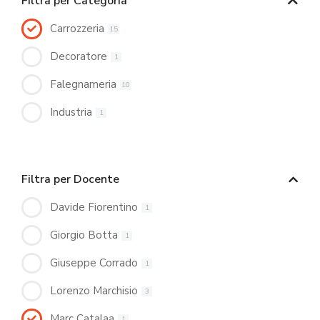
Filtra per Categoria
Carrozzeria
15
Decoratore
1
Falegnameria
10
Industria
1
Filtra per Docente
Davide Fiorentino
1
Giorgio Botta
1
Giuseppe Corrado
1
Lorenzo Marchisio
3
Marc Catalaa
1