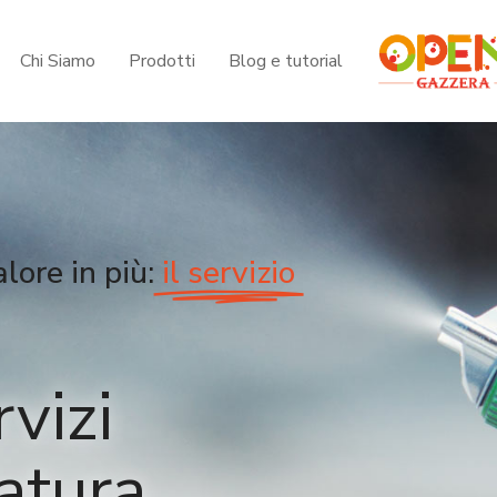
Chi Siamo
Prodotti
Blog e tutorial
lore in più:
il servizio
rvizi
iatura