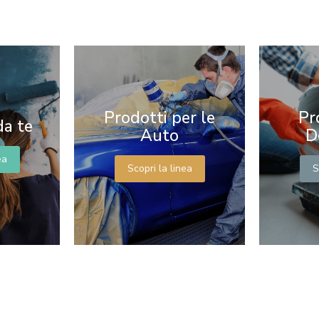
Prodotti per le
Pr
da te
Auto
D
ea
Scopri la linea
S