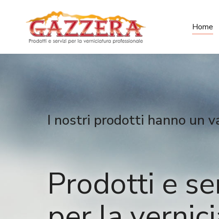
Home
I nostri prodotti hanno un va
Prodotti e se
per la vernic