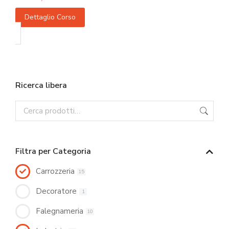
Dettaglio Corso
Ricerca libera
Filtra per Categoria
Carrozzeria
15
Decoratore
1
Falegnameria
10