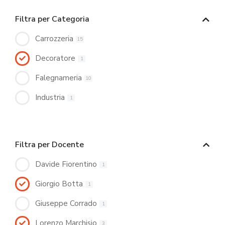
Filtra per Categoria
Carrozzeria
15
Decoratore
1
Falegnameria
10
Industria
1
Filtra per Docente
Davide Fiorentino
1
Giorgio Botta
1
Giuseppe Corrado
1
Lorenzo Marchisio
3