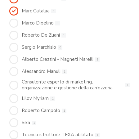
Marc Catalaa
1
Marco Dipelino
3
Roberto De Zuani
1
Sergio Marchisio
6
Alberto Crezzini - Magneti Marelli
1
Alessandro Manuli
1
Consulente esperto di marketing,
1
organizzazione e gestione della carrozzeria
Lilov Myriam
1
Roberto Campolo
1
Sika
1
Tecnico istruttore TEXA abilitato
1