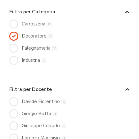
Filtra per Categoria
Carrozzeria
15
Decoratore
1
Falegnameria
10
Industria
1
Filtra per Docente
Davide Fiorentino
1
Giorgio Botta
1
Giuseppe Corrado
1
Lorenzo Marchisio
3