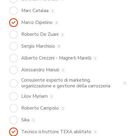
Marc Catalaa
1
Marco Dipelino
3
Roberto De Zuani
1
Sergio Marchisio
6
Alberto Crezzini - Magneti Marelli
1
Alessandro Manuli
1
Consulente esperto di marketing,
1
organizzazione e gestione della carrozzeria
Lilov Myriam
1
Roberto Campolo
1
Sika
1
Tecnico istruttore TEXA abilitato
1