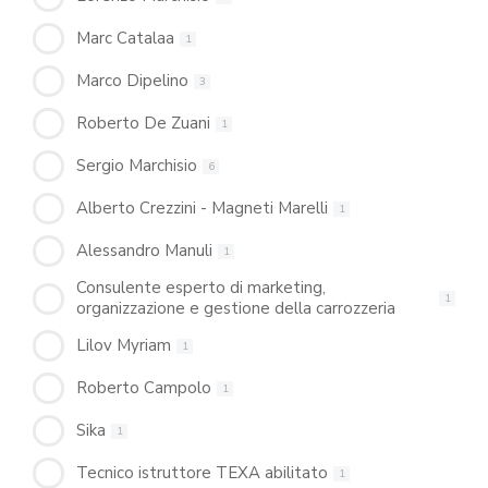
Marc Catalaa
1
Marco Dipelino
3
Roberto De Zuani
1
Sergio Marchisio
6
Alberto Crezzini - Magneti Marelli
1
Alessandro Manuli
1
Consulente esperto di marketing,
1
organizzazione e gestione della carrozzeria
Lilov Myriam
1
Roberto Campolo
1
Sika
1
Tecnico istruttore TEXA abilitato
1