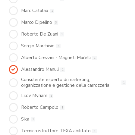
Marc Catalaa
1
Marco Dipelino
3
Roberto De Zuani
1
Sergio Marchisio
6
Alberto Crezzini - Magneti Marelli
1
Alessandro Manuli
1
Consulente esperto di marketing,
1
organizzazione e gestione della carrozzeria
Lilov Myriam
1
Roberto Campolo
1
Sika
1
Tecnico istruttore TEXA abilitato
1