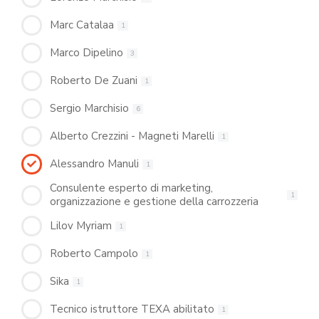
Marc Catalaa
1
Marco Dipelino
3
Roberto De Zuani
1
Sergio Marchisio
6
Alberto Crezzini - Magneti Marelli
1
Alessandro Manuli
1
Consulente esperto di marketing,
1
organizzazione e gestione della carrozzeria
Lilov Myriam
1
Roberto Campolo
1
Sika
1
Tecnico istruttore TEXA abilitato
1