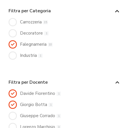
Filtra per Categoria
Carrozzeria
15
Decoratore
1
Falegnameria
10
Industria
1
Filtra per Docente
Davide Fiorentino
1
Giorgio Botta
1
Giuseppe Corrado
1
Lorenzo Marchisio
3