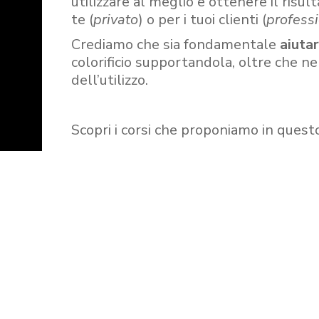
utilizzare al meglio e ottenere il risult
te (
privato
) o per i tuoi clienti (
professi
Crediamo che sia fondamentale
aiuta
colorificio supportandola, oltre che n
dell’utilizzo.
Scopri i corsi che proponiamo in quest