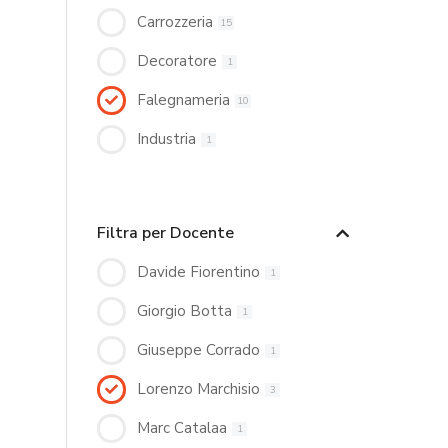
Carrozzeria
15
Decoratore
1
Falegnameria
10
Industria
1
Filtra per Docente
Davide Fiorentino
1
Giorgio Botta
1
Giuseppe Corrado
1
Lorenzo Marchisio
3
Marc Catalaa
1