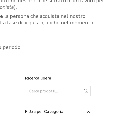
ato che desideri, che si tratti di un lavoro per
onista
).
re
la persona che acquista nel nostro
ella fase di acquisto, anche nel momento
o periodo!
Ricerca libera
Filtra per Categoria