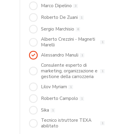
Marco Dipelino
3
Roberto De Zuani
1
Sergio Marchisio
6
Alberto Crezzini - Magneti
1
Marelli
Alessandro Manuli
1
Consulente esperto di
marketing, organizzazione e
1
gestione della carrozzeria
Lilov Myriam
1
Roberto Campolo
1
Sika
1
Tecnico istruttore TEXA
1
abilitato