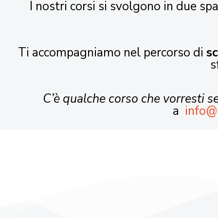
I nostri corsi si svolgono in due spa
Ti accompagniamo nel percorso di
s
s
C’è qualche corso che vorresti 
a
info@