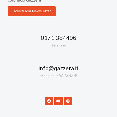
colorificio Gazzera
0171 384496
Telefono
info@gazzera.it
Maggiori info? Scrivici!