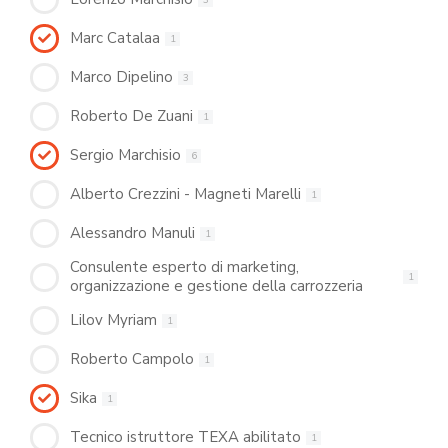
Marc Catalaa
1
Marco Dipelino
3
Roberto De Zuani
1
Sergio Marchisio
6
Alberto Crezzini - Magneti Marelli
1
Alessandro Manuli
1
Consulente esperto di marketing,
1
organizzazione e gestione della carrozzeria
Lilov Myriam
1
Roberto Campolo
1
Sika
1
Tecnico istruttore TEXA abilitato
1