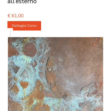
all’esterno
€
61,00
Dettaglio Corso