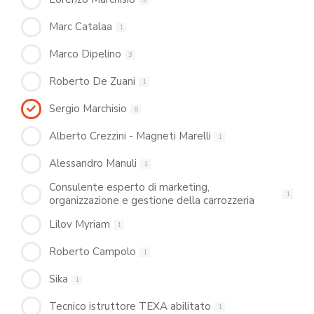
Marc Catalaa
1
Marco Dipelino
3
Roberto De Zuani
1
Sergio Marchisio
6
Alberto Crezzini - Magneti Marelli
1
Alessandro Manuli
1
Consulente esperto di marketing,
1
organizzazione e gestione della carrozzeria
Lilov Myriam
1
Roberto Campolo
1
Sika
1
Tecnico istruttore TEXA abilitato
1