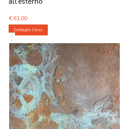
all’esterno
€
61,00
Dettaglio Corso