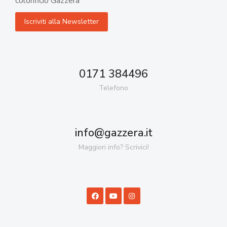
colorificio Gazzera
0171 384496
Telefono
info@gazzera.it
Maggiori info? Scrivici!