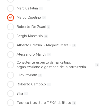
Marc Catalaa
1
Marco Dipelino
3
Roberto De Zuani
1
Sergio Marchisio
6
Alberto Crezzini - Magneti Marelli
1
Alessandro Manuli
1
Consulente esperto di marketing,
1
organizzazione e gestione della carrozzeria
Lilov Myriam
1
Roberto Campolo
1
Sika
1
Tecnico istruttore TEXA abilitato
1