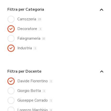
Filtra per Categoria
Carrozzeria
15
Decoratore
1
Falegnameria
10
Industria
1
Filtra per Docente
Davide Fiorentino
1
Giorgio Botta
1
Giuseppe Corrado
1
Lorenzo Marchisio
3